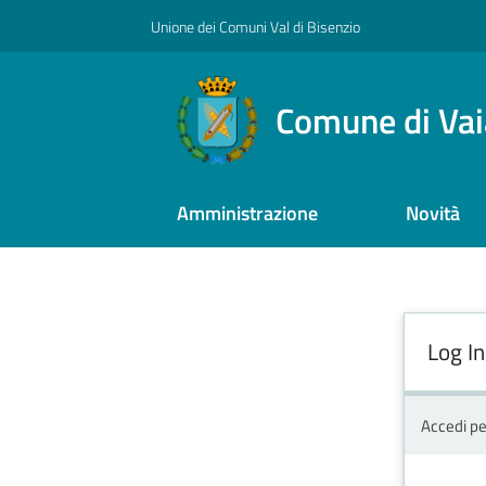
Vai al contenuto
Vai alla navigazione
Vai al footer
Unione dei Comuni Val di Bisenzio
Comune di Va
Amministrazione
Novità
Log In
Accedi pe