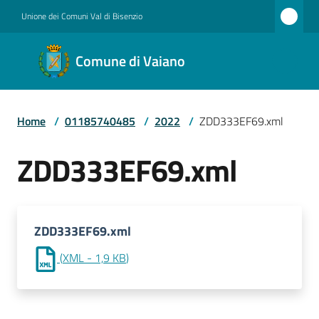
Vai al contenuto
Vai alla navigazione
Vai al footer
Unione dei Comuni Val di Bisenzio
Comune
Comune di Vaiano
di
Vaiano
Home
/
01185740485
/
2022
/
ZDD333EF69.xml
Amministrazione
ZDD333EF69.xml
Novità
ZDD333EF69.xml
(
XML
-
1,9 KB
)
Servizi