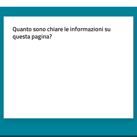
Documenti
e
dati
Quanto sono chiare le informazioni su
questa pagina?
Valuta da 1 a 5 stelle
Argomenti
Seguici
su