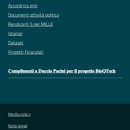
Accordi tra enti
Documenti attività politica
Rendiconti 5 per MILLE
Istanze
Dataset
Progetti Finanziati
𝐂𝐨𝐦𝐩𝐥𝐢𝐦𝐞𝐧𝐭𝐢 𝐚 𝐃𝐮𝐜𝐜𝐢𝐨 𝐏𝐚𝐜𝐢𝐧𝐢 𝐩𝐞𝐫 𝐢𝐥 𝐩𝐫𝐨𝐠𝐞𝐭𝐭𝐨 𝐁𝐢𝐨𝐐𝐓𝐞𝐜𝐡
Media policy
Note legali