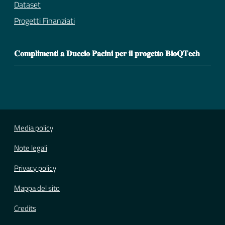
Dataset
Progetti Finanziati
𝐂𝐨𝐦𝐩𝐥𝐢𝐦𝐞𝐧𝐭𝐢 𝐚 𝐃𝐮𝐜𝐜𝐢𝐨 𝐏𝐚𝐜𝐢𝐧𝐢 𝐩𝐞𝐫 𝐢𝐥 𝐩𝐫𝐨𝐠𝐞𝐭𝐭𝐨 𝐁𝐢𝐨𝐐𝐓𝐞𝐜𝐡
Media policy
Note legali
Privacy policy
Mappa del sito
Credits