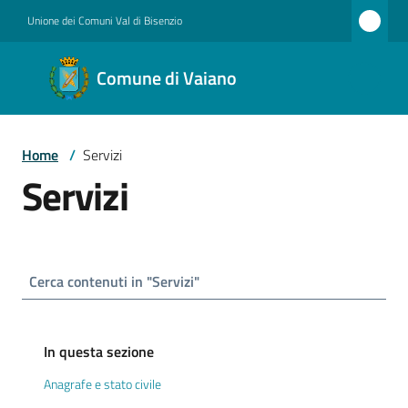
Vai al contenuto
Vai alla navigazione
Vai al footer
Unione dei Comuni Val di Bisenzio
Comune
Comune di Vaiano
di
Vaiano
Home
/
Servizi
Servizi
Amministrazione
Novità
Servizi
In questa sezione
Anagrafe e stato civile