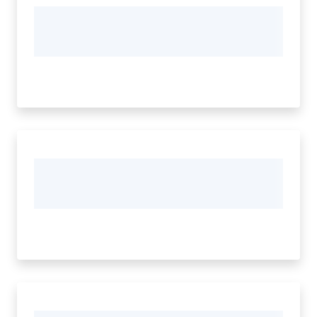
Documenti
e
dati
Argomenti
Seguici
su