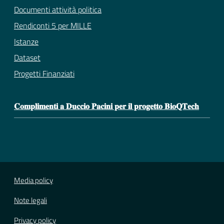
Documenti attività politica
Rendiconti 5 per MILLE
Istanze
Dataset
Progetti Finanziati
𝐂𝐨𝐦𝐩𝐥𝐢𝐦𝐞𝐧𝐭𝐢 𝐚 𝐃𝐮𝐜𝐜𝐢𝐨 𝐏𝐚𝐜𝐢𝐧𝐢 𝐩𝐞𝐫 𝐢𝐥 𝐩𝐫𝐨𝐠𝐞𝐭𝐭𝐨 𝐁𝐢𝐨𝐐𝐓𝐞𝐜𝐡
Media policy
Note legali
Privacy policy