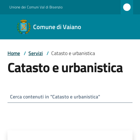
Vai al contenuto
Vai alla navigazione
Vai al footer
Unione dei Comuni Val di Bisenzio
Comune
Comune di Vaiano
di
Vaiano
Home
/
Servizi
/
Catasto e urbanistica
Catasto e urbanistica
Amministrazione
Novità
Servizi