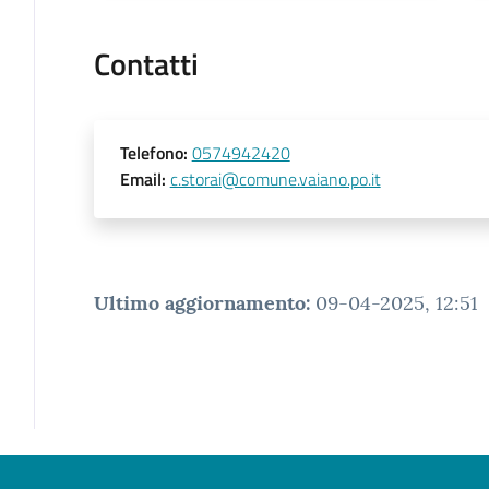
Contatti
Telefono
:
0574942420
Email
:
c.storai@comune.vaiano.po.it
Ultimo aggiornamento
:
09-04-2025, 12:51