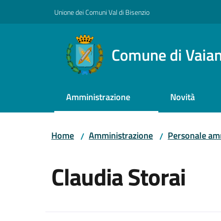
Vai al contenuto
Vai alla navigazione
Vai al footer
Unione dei Comuni Val di Bisenzio
Comune di Vaia
Amministrazione
Novità
Home
Amministrazione
Personale amm
/
/
Salta al contenuto
Claudia Storai