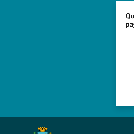
Qu
pa
Valut