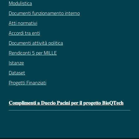
Modulistica
Documenti funzionamento interno
Atti normativi
Accordi tra enti
Documenti attività politica
Rendiconti 5 per MILLE
Istanze
Dataset
Progetti Finanziati
𝐂𝐨𝐦𝐩𝐥𝐢𝐦𝐞𝐧𝐭𝐢 𝐚 𝐃𝐮𝐜𝐜𝐢𝐨 𝐏𝐚𝐜𝐢𝐧𝐢 𝐩𝐞𝐫 𝐢𝐥 𝐩𝐫𝐨𝐠𝐞𝐭𝐭𝐨 𝐁𝐢𝐨𝐐𝐓𝐞𝐜𝐡