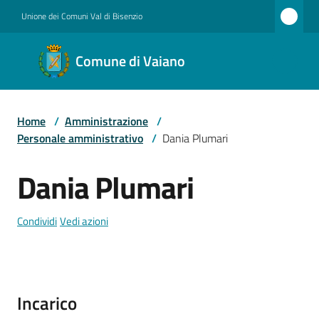
Vai al contenuto
Vai alla navigazione
Vai al footer
Unione dei Comuni Val di Bisenzio
Comune
Comune di Vaiano
di
Vaiano
Home
/
Amministrazione
/
Personale amministrativo
/
Dania Plumari
Amministrazione
Dania Plumari
Salta al contenuto
Novità
Condividi
Vedi azioni
Servizi
Incarico