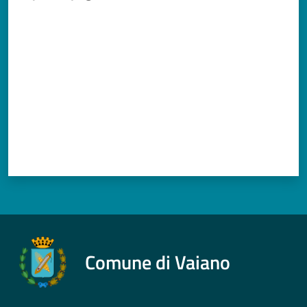
Documenti
Valuta da 1 a 5 stelle
e
dati
Argomenti
Seguici
su
Comune di Vaiano