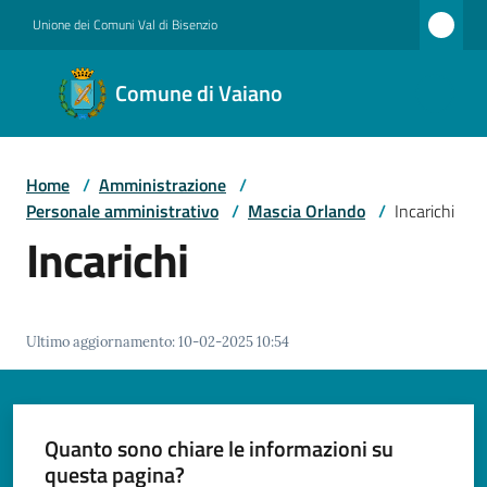
Vai al contenuto
Vai alla navigazione
Vai al footer
Unione dei Comuni Val di Bisenzio
Comune
Comune di Vaiano
di
Vaiano
Home
/
Amministrazione
/
Personale amministrativo
/
Mascia Orlando
/
Incarichi
Amministrazione
Incarichi
Novità
Ultimo aggiornamento
:
10-02-2025 10:54
Servizi
Quanto sono chiare le informazioni su
questa pagina?