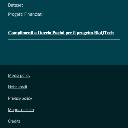
Dataset
Progetti Finanziati
𝐂𝐨𝐦𝐩𝐥𝐢𝐦𝐞𝐧𝐭𝐢 𝐚 𝐃𝐮𝐜𝐜𝐢𝐨 𝐏𝐚𝐜𝐢𝐧𝐢 𝐩𝐞𝐫 𝐢𝐥 𝐩𝐫𝐨𝐠𝐞𝐭𝐭𝐨 𝐁𝐢𝐨𝐐𝐓𝐞𝐜𝐡
Media policy
Note legali
Privacy policy
Mappa del sito
Credits