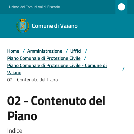
Vai al contenuto
Vai alla navigazione
Vai al footer
Unione dei Comuni Val di Bisenzio
Comune
Comune di Vaiano
di
Vaiano
Home
/
Amministrazione
/
Uffici
/
Piano Comunale di Protezione Civile
/
Amministrazione
Piano Comunale di Protezione Civile - Comune di
/
Vaiano
02 - Contenuto del Piano
Novità
02 - Contenuto del
Salta al contenuto
Piano
Servizi
Indice