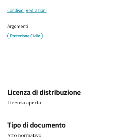
Documenti
e
Condividi
Vedi azioni
dati
Argomenti
Protezione Civile
Argomenti
Descrizione
Licenza di distribuzione
Seguici
su
Licenza aperta
Tipo di documento
Atto normativo