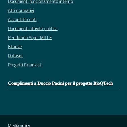
Documenti funzionamento interno
Atti normativi
Accordi tra enti
Documenti attività politica
Rendiconti 5 per MILLE
Istanze
Dataset
Progetti Finanziati
𝐂𝐨𝐦𝐩𝐥𝐢𝐦𝐞𝐧𝐭𝐢 𝐚 𝐃𝐮𝐜𝐜𝐢𝐨 𝐏𝐚𝐜𝐢𝐧𝐢 𝐩𝐞𝐫 𝐢𝐥 𝐩𝐫𝐨𝐠𝐞𝐭𝐭𝐨 𝐁𝐢𝐨𝐐𝐓𝐞𝐜𝐡
Media policy