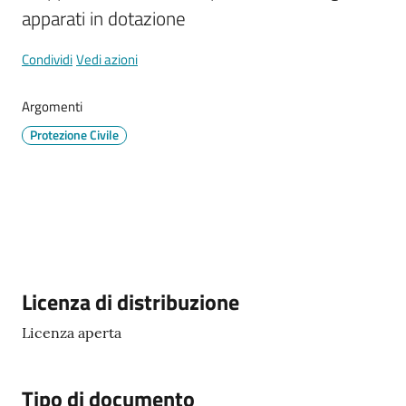
Documenti
apparati in dotazione
e
dati
Condividi
Vedi azioni
Argomenti
Protezione Civile
Argomenti
Seguici
su
Descrizione
Licenza di distribuzione
Licenza aperta
Tipo di documento