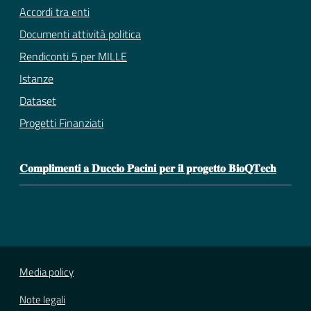
Accordi tra enti
Documenti attività politica
Rendiconti 5 per MILLE
Istanze
Dataset
Progetti Finanziati
𝐂𝐨𝐦𝐩𝐥𝐢𝐦𝐞𝐧𝐭𝐢 𝐚 𝐃𝐮𝐜𝐜𝐢𝐨 𝐏𝐚𝐜𝐢𝐧𝐢 𝐩𝐞𝐫 𝐢𝐥 𝐩𝐫𝐨𝐠𝐞𝐭𝐭𝐨 𝐁𝐢𝐨𝐐𝐓𝐞𝐜𝐡
Media policy
Note legali