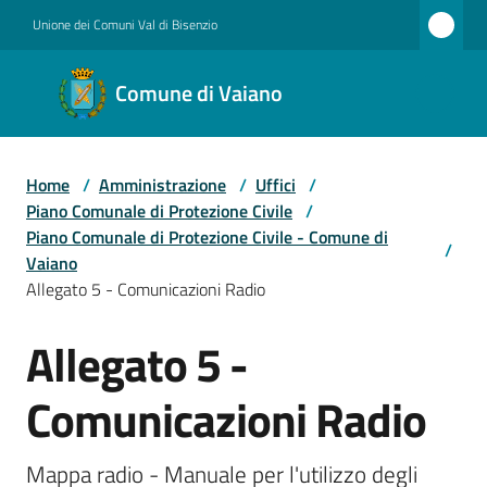
Vai al contenuto
Vai alla navigazione
Vai al footer
Unione dei Comuni Val di Bisenzio
Comune
Comune di Vaiano
di
Vaiano
Home
/
Amministrazione
/
Uffici
/
Piano Comunale di Protezione Civile
/
Amministrazione
Piano Comunale di Protezione Civile - Comune di
/
Vaiano
Allegato 5 - Comunicazioni Radio
Novità
Allegato 5 -
Salta al contenuto
Comunicazioni Radio
Servizi
Mappa radio - Manuale per l'utilizzo degli 