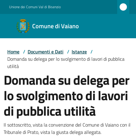
Vai al contenuto
Vai alla navigazione
Vai al footer
Unione dei Comuni Val di Bisenzio
Comune
Comune di Vaiano
di
Vaiano
Home
/
Documenti e Dati
/
Istanze
/
Domanda su delega per lo svolgimento di lavori di pubblica
Amministrazione
utilità
Domanda su delega per
lo svolgimento di lavori
Novità
di pubblica utilità
Servizi
Il sottoscritto, vista la convenzione del Comune di Vaiano con il
Tribunale di Prato, vista la giusta delega allegata.