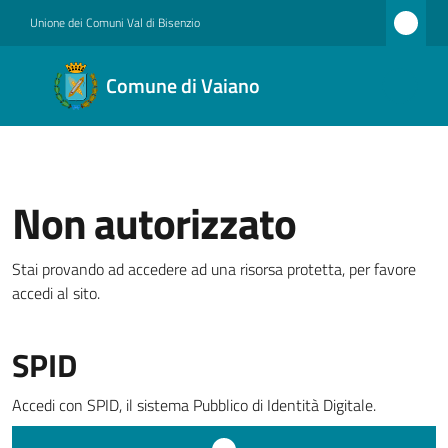
Vai al contenuto
Vai alla navigazione
Vai al footer
Unione dei Comuni Val di Bisenzio
Comune
Comune di Vaiano
di
Vaiano
Non autorizzato
Amministrazione
Stai provando ad accedere ad una risorsa protetta, per favore
accedi al sito.
Novità
SPID
Servizi
Accedi con SPID, il sistema Pubblico di Identità Digitale.