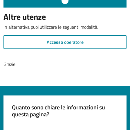
Documenti
e
Altre utenze
dati
In alternativa puoi utilizzare le seguenti modalità.
Accesso operatore
Argomenti
Grazie.
Seguici
su
Quanto sono chiare le informazioni su
questa pagina?
Valuta da 1 a 5 stelle