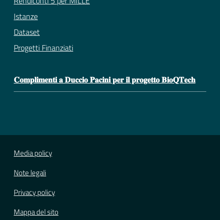
Rendiconti 5 per MILLE
Istanze
Dataset
Progetti Finanziati
𝐂𝐨𝐦𝐩𝐥𝐢𝐦𝐞𝐧𝐭𝐢 𝐚 𝐃𝐮𝐜𝐜𝐢𝐨 𝐏𝐚𝐜𝐢𝐧𝐢 𝐩𝐞𝐫 𝐢𝐥 𝐩𝐫𝐨𝐠𝐞𝐭𝐭𝐨 𝐁𝐢𝐨𝐐𝐓𝐞𝐜𝐡
Media policy
Note legali
Privacy policy
Mappa del sito