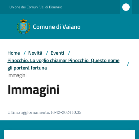
Vai al contenuto
Vai alla navigazione
Vai al footer
Unione dei Comuni Val di Bisenzio
Comune
Comune di Vaiano
di
Vaiano
Home
/
Novità
/
Eventi
/
Pinocchio. Lo voglio chiamar Pinocchio. Questo nome
/
Amministrazione
gli porterà fortuna
Immagini
Immagini
Novità
Ultimo aggiornamento
:
16-12-2024 10:35
Servizi