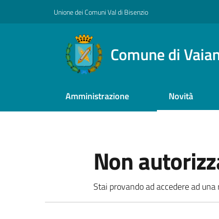
Vai al contenuto
Vai alla navigazione
Vai al footer
Unione dei Comuni Val di Bisenzio
Comune di Vaia
Amministrazione
Novità
Non autorizz
Stai provando ad accedere ad una ri