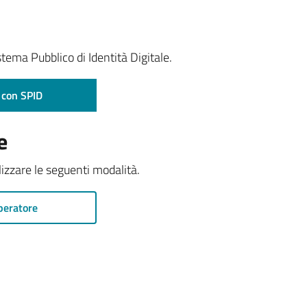
stema Pubblico di Identità Digitale.
 con SPID
e
ilizzare le seguenti modalità.
peratore