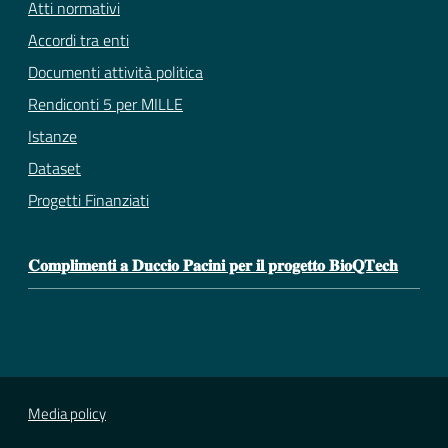
Atti normativi
Accordi tra enti
Documenti attività politica
Rendiconti 5 per MILLE
Istanze
Dataset
Progetti Finanziati
𝐂𝐨𝐦𝐩𝐥𝐢𝐦𝐞𝐧𝐭𝐢 𝐚 𝐃𝐮𝐜𝐜𝐢𝐨 𝐏𝐚𝐜𝐢𝐧𝐢 𝐩𝐞𝐫 𝐢𝐥 𝐩𝐫𝐨𝐠𝐞𝐭𝐭𝐨 𝐁𝐢𝐨𝐐𝐓𝐞𝐜𝐡
Media policy