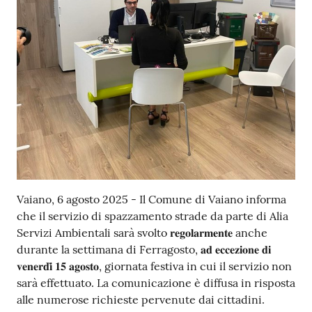
Contenuto
Vaiano, 6 agosto 2025 - Il Comune di Vaiano informa
che il servizio di spazzamento strade da parte di Alia
Servizi Ambientali sarà svolto 𝐫𝐞𝐠𝐨𝐥𝐚𝐫𝐦𝐞𝐧𝐭𝐞 anche
durante la settimana di Ferragosto, 𝐚𝐝 𝐞𝐜𝐜𝐞𝐳𝐢𝐨𝐧𝐞 𝐝𝐢
𝐯𝐞𝐧𝐞𝐫𝐝𝐢̀ 𝟏𝟓 𝐚𝐠𝐨𝐬𝐭𝐨, giornata festiva in cui il servizio non
sarà effettuato. La comunicazione è diffusa in risposta
alle numerose richieste pervenute dai cittadini.