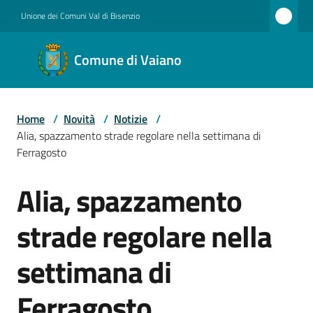
Vai al contenuto
Vai alla navigazione
Vai al footer
Unione dei Comuni Val di Bisenzio
Comune
Comune di Vaiano
di
Vaiano
Home
/
Novità
/
Notizie
/
Alia, spazzamento strade regolare nella settimana di
Amministrazione
Ferragosto
Alia, spazzamento
Salta al contenuto
Novità
strade regolare nella
settimana di
Servizi
Ferragosto