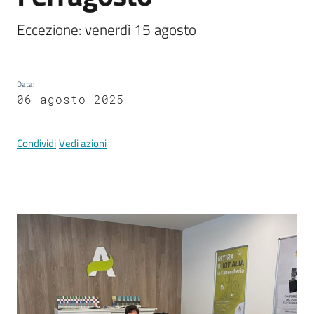
Documenti
e
Eccezione: venerdì 15 agosto
dati
Data
:
06 agosto 2025
Condividi
Vedi azioni
Argomenti
Seguici
su