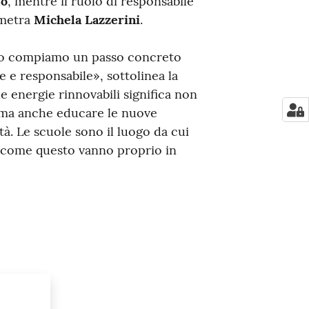
so
, mentre il ruolo di responsabile
ometra
Michela Lazzerini
.
vo compiamo un passo concreto
e e responsabile», sottolinea la
le energie rinnovabili significa non
e, ma anche educare le nuove
tà. Le scuole sono il luogo da cui
ti come questo vanno proprio in