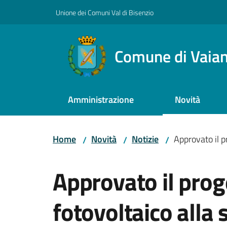
Vai al contenuto
Vai alla navigazione
Vai al footer
Unione dei Comuni Val di Bisenzio
Comune di Vaia
Amministrazione
Novità
Home
Novità
Notizie
Approvato il pr
/
/
/
Salta al contenuto
Approvato il proge
fotovoltaico alla 