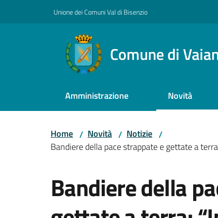
Vai al contenuto
Vai alla navigazione
Vai al footer
Unione dei Comuni Val di Bisenzio
Comune di Vaia
Amministrazione
Novità
Home
Novità
Notizie
/
/
/
Bandiere della pace strappate e gettate a terr
Salta al contenuto
Bandiere della pa
gettate a terra: “