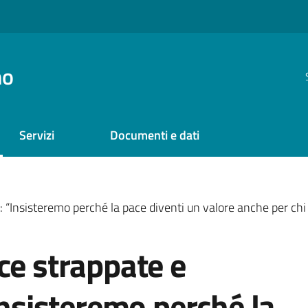
no
Servizi
Documenti e dati
a: “Insisteremo perché la pace diventi un valore anche per ch
ce strappate e
Insisteremo perché la