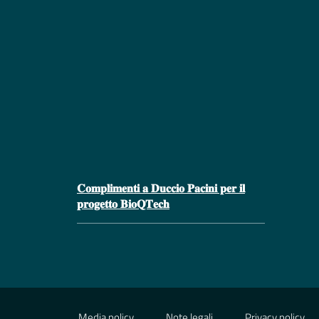
𝐂𝐨𝐦𝐩𝐥𝐢𝐦𝐞𝐧𝐭𝐢 𝐚 𝐃𝐮𝐜𝐜𝐢𝐨 𝐏𝐚𝐜𝐢𝐧𝐢 𝐩𝐞𝐫 𝐢𝐥
𝐩𝐫𝐨𝐠𝐞𝐭𝐭𝐨 𝐁𝐢𝐨𝐐𝐓𝐞𝐜𝐡
Media policy
Note legali
Privacy policy