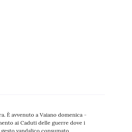
rra. È avvenuto a Vaiano domenica -
mento ai Caduti delle guerre dove i
 Un gesto vandalico consumato