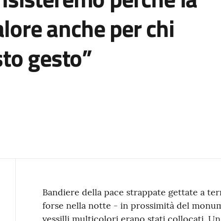
alore anche per chi
to gesto”
Contenuto
Bandiere della pace strappate gettate a te
forse nella notte - in prossimità del monu
vessilli multicolori erano stati collocati.