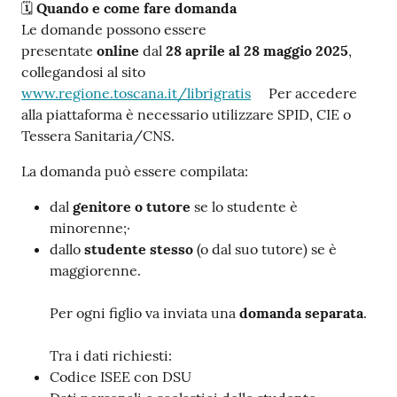
🗓️
Quando e come fare domanda
Le domande possono essere
presentate
online
dal
28 aprile al 28 maggio 2025
,
collegandosi al sito
www.regione.toscana.it/librigratis
Per accedere
alla piattaforma è necessario utilizzare SPID, CIE o
Tessera Sanitaria/CNS.
La domanda può essere compilata:
dal
genitore o tutore
se lo studente è
minorenne;·
dallo
studente stesso
(o dal suo tutore) se è
maggiorenne.
Per ogni figlio va inviata una
domanda separata
.
Tra i dati richiesti:
Codice ISEE con DSU