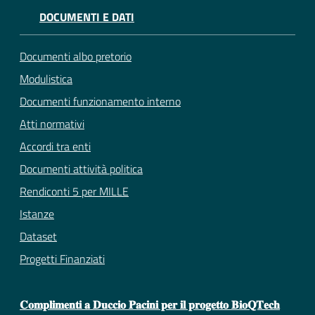
DOCUMENTI E DATI
Documenti albo pretorio
Modulistica
Documenti funzionamento interno
Atti normativi
Accordi tra enti
Documenti attività politica
Rendiconti 5 per MILLE
Istanze
Dataset
Progetti Finanziati
𝐂𝐨𝐦𝐩𝐥𝐢𝐦𝐞𝐧𝐭𝐢 𝐚 𝐃𝐮𝐜𝐜𝐢𝐨 𝐏𝐚𝐜𝐢𝐧𝐢 𝐩𝐞𝐫 𝐢𝐥 𝐩𝐫𝐨𝐠𝐞𝐭𝐭𝐨 𝐁𝐢𝐨𝐐𝐓𝐞𝐜𝐡