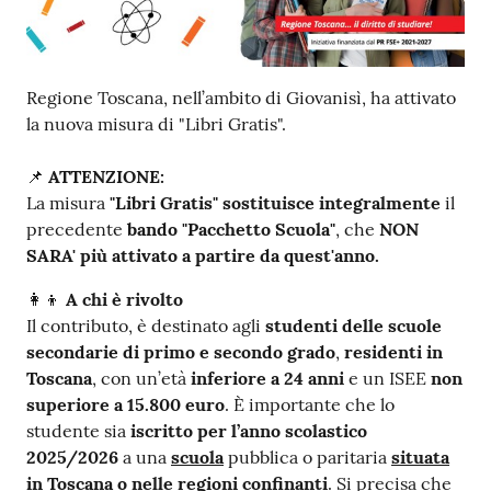
Contenuto
Regione Toscana, nell’ambito di Giovanisì, ha attivato
la nuova misura di "Libri Gratis".
📌
ATTENZIONE:
La misura
"Libri Gratis"
sostituisce integralmente
il
precedente
bando "Pacchetto Scuola"
, che
NON
SARA' più attivato a partire da quest'anno.
👩‍👦
A chi è rivolto
Il contributo
, è destinato agli
studenti delle scuole
secondarie di primo e secondo grado
,
residenti in
Toscana
, con un’età
inferiore a 24 anni
e un ISEE
non
superiore a 15.800 euro
. È importante che lo
studente sia
iscritto per l’anno scolastico
2025/2026
a una
scuola
pubblica o paritaria
situata
in Toscana o nelle regioni confinanti
. Si precisa che