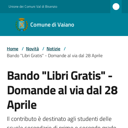
Vai al contenuto
Vai alla navigazione
Vai al footer
Unione dei Comuni Val di Bisenzio
Comune
Comune di Vaiano
di
Vaiano
Home
/
Novità
/
Notizie
/
Bando "Libri Gratis" - Domande al via dal 28 Aprile
Amministrazione
Bando "Libri Gratis" -
Salta al contenuto
Domande al via dal 28
Novità
Aprile
Servizi
Il contributo è destinato agli studenti delle 
scuole secondarie di primo e secondo grado, 