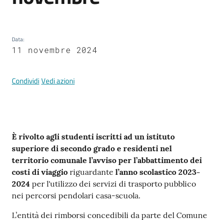
Documenti
e
dati
Data
:
11 novembre 2024
Condividi
Vedi azioni
Argomenti
Contenuto
È rivolto agli studenti iscritti ad un istituto
Seguici
superiore di secondo grado e residenti nel
su
territorio comunale l’avviso per l’abbattimento dei
costi di viaggio
riguardante
l’anno scolastico 2023-
2024
per l'utilizzo dei servizi di trasporto pubblico
nei percorsi pendolari casa-scuola.
L’entità dei rimborsi concedibili da parte del Comune