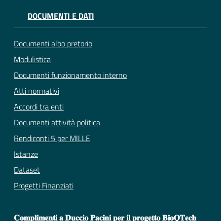
DOCUMENTI E DATI
Documenti albo pretorio
Modulistica
Documenti funzionamento interno
Atti normativi
Accordi tra enti
Documenti attività politica
Rendiconti 5 per MILLE
Istanze
Dataset
Progetti Finanziati
𝐂𝐨𝐦𝐩𝐥𝐢𝐦𝐞𝐧𝐭𝐢 𝐚 𝐃𝐮𝐜𝐜𝐢𝐨 𝐏𝐚𝐜𝐢𝐧𝐢 𝐩𝐞𝐫 𝐢𝐥 𝐩𝐫𝐨𝐠𝐞𝐭𝐭𝐨 𝐁𝐢𝐨𝐐𝐓𝐞𝐜𝐡