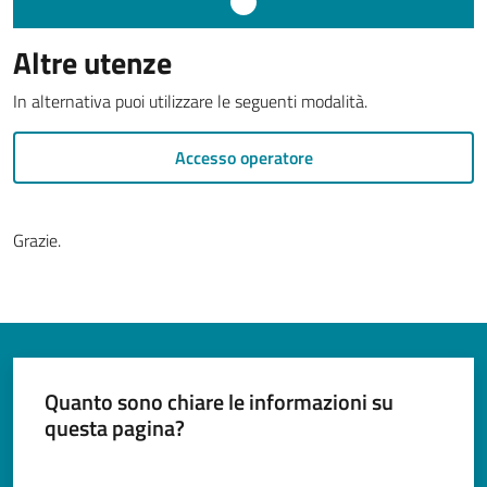
Documenti
e
Altre utenze
dati
In alternativa puoi utilizzare le seguenti modalità.
Accesso operatore
Argomenti
Grazie.
Seguici
su
Quanto sono chiare le informazioni su
questa pagina?
Valuta da 1 a 5 stelle