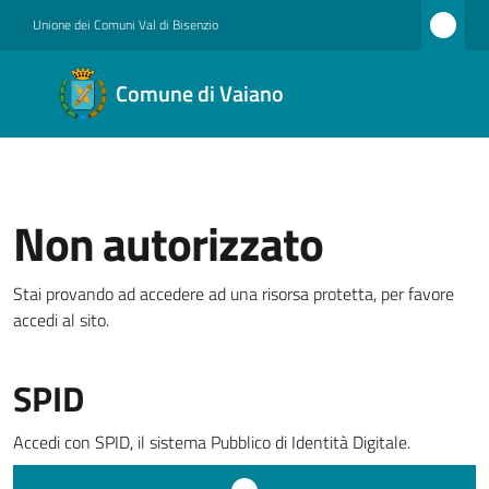
Vai al contenuto
Vai alla navigazione
Vai al footer
Unione dei Comuni Val di Bisenzio
Comune
Comune di Vaiano
di
Vaiano
Non autorizzato
Amministrazione
Stai provando ad accedere ad una risorsa protetta, per favore
accedi al sito.
Novità
SPID
Servizi
Accedi con SPID, il sistema Pubblico di Identità Digitale.