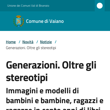
Vai al contenuto
Vai alla navigazione
Vai al footer
Unione dei Comuni Val di Bisenzio
Comune
Comune di Vaiano
di
Vaiano
Home
/
Novità
/
Notizie
/
Generazioni. Oltre gli stereotipi
Amministrazione
Generazioni. Oltre gli
Salta al contenuto
stereotipi
Novità
Immagini e modelli di
Servizi
bambini e bambine, ragazzi e