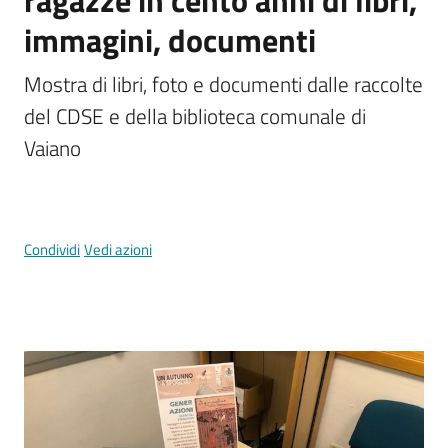
ragazze in cento anni di libri,
Documenti
immagini, documenti
e
dati
Mostra di libri, foto e documenti dalle raccolte 
del CDSE e della biblioteca comunale di 
Vaiano
Argomenti
Condividi
Vedi azioni
Seguici
su