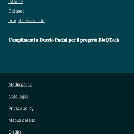
Istanze
Dataset
Progetti Finanziati
𝐂𝐨𝐦𝐩𝐥𝐢𝐦𝐞𝐧𝐭𝐢 𝐚 𝐃𝐮𝐜𝐜𝐢𝐨 𝐏𝐚𝐜𝐢𝐧𝐢 𝐩𝐞𝐫 𝐢𝐥 𝐩𝐫𝐨𝐠𝐞𝐭𝐭𝐨 𝐁𝐢𝐨𝐐𝐓𝐞𝐜𝐡
Media policy
Note legali
Privacy policy
Mappa del sito
Credits