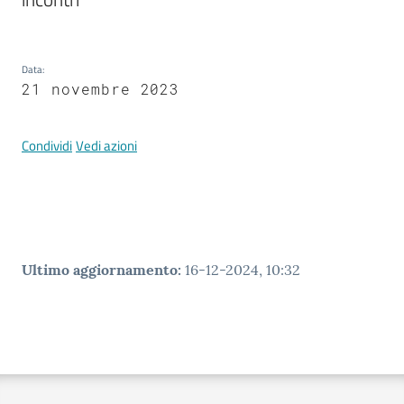
Documenti
e
dati
Data
:
21 novembre 2023
Condividi
Vedi azioni
Argomenti
Seguici
Ultimo aggiornamento
:
16-12-2024, 10:32
su