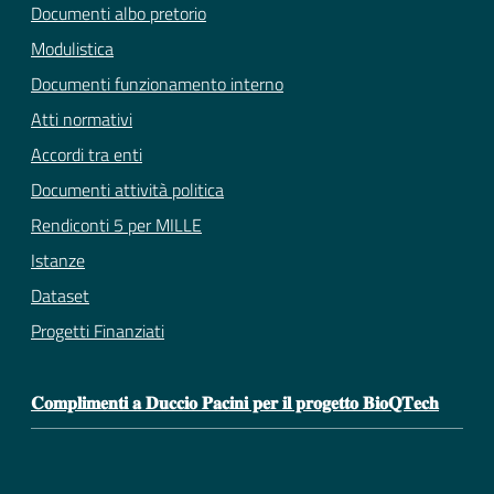
Documenti albo pretorio
Modulistica
Documenti funzionamento interno
Atti normativi
Accordi tra enti
Documenti attività politica
Rendiconti 5 per MILLE
Istanze
Dataset
Progetti Finanziati
𝐂𝐨𝐦𝐩𝐥𝐢𝐦𝐞𝐧𝐭𝐢 𝐚 𝐃𝐮𝐜𝐜𝐢𝐨 𝐏𝐚𝐜𝐢𝐧𝐢 𝐩𝐞𝐫 𝐢𝐥 𝐩𝐫𝐨𝐠𝐞𝐭𝐭𝐨 𝐁𝐢𝐨𝐐𝐓𝐞𝐜𝐡