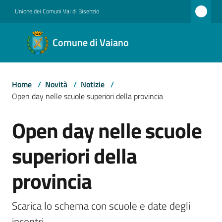
Vai al contenuto
Vai alla navigazione
Vai al footer
Unione dei Comuni Val di Bisenzio
Comune
Comune di Vaiano
di
Vaiano
Home
/
Novità
/
Notizie
/
Open day nelle scuole superiori della provincia
Amministrazione
Open day nelle scuole
Salta al contenuto
superiori della
Novità
provincia
Servizi
Scarica lo schema con scuole e date degli 
incontri