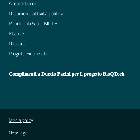
Accordi tra enti
Documenti attività politica
Rendiconti 5 per MILLE
Istanze
Dataset
Progetti Finanziati
𝐂𝐨𝐦𝐩𝐥𝐢𝐦𝐞𝐧𝐭𝐢 𝐚 𝐃𝐮𝐜𝐜𝐢𝐨 𝐏𝐚𝐜𝐢𝐧𝐢 𝐩𝐞𝐫 𝐢𝐥 𝐩𝐫𝐨𝐠𝐞𝐭𝐭𝐨 𝐁𝐢𝐨𝐐𝐓𝐞𝐜𝐡
Media policy
Note legali