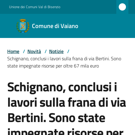
Vai al contenuto
Vai alla navigazione
Vai al footer
Unione dei Comuni Val di Bisenzio
Comune
Comune di Vaiano
di
Vaiano
Home
/
Novità
/
Notizie
/
Schignano, conclusi i lavori sulla frana di via Bertini. Sono
Amministrazione
state impegnate risorse per oltre 67 mila euro
Schignano, conclusi i
Salta al contenuto
Novità
lavori sulla frana di via
Bertini. Sono state
Servizi
impegnate risorse per