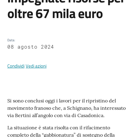
Documenti
oltre 67 mila euro
e
dati
Data
:
08 agosto 2024
Argomenti
Condividi
Vedi azioni
Seguici
su
Contenuto
Si sono conclusi oggi i lavori per il ripristino del
movimento franoso che, a Schignano, ha interessato
via Bertini all’angolo con via di Casadonica.
La situazione è stata risolta con il rifacimento
completo della “gabbionatura” di sostegno della