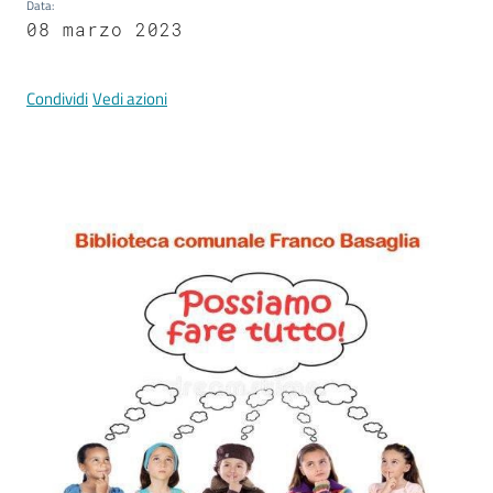
Documenti
Data
:
08 marzo 2023
e
dati
Condividi
Vedi azioni
Argomenti
Seguici
su