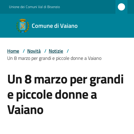
Vai al contenuto
Vai alla navigazione
Vai al footer
Unione dei Comuni Val di Bisenzio
Comune
Comune di Vaiano
di
Vaiano
Home
/
Novità
/
Notizie
/
Un 8 marzo per grandi e piccole donne a Vaiano
Amministrazione
Un 8 marzo per grandi
Salta al contenuto
e piccole donne a
Novità
Vaiano
Servizi