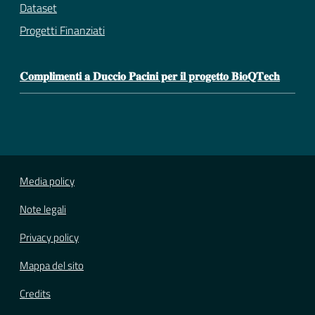
Dataset
Progetti Finanziati
𝐂𝐨𝐦𝐩𝐥𝐢𝐦𝐞𝐧𝐭𝐢 𝐚 𝐃𝐮𝐜𝐜𝐢𝐨 𝐏𝐚𝐜𝐢𝐧𝐢 𝐩𝐞𝐫 𝐢𝐥 𝐩𝐫𝐨𝐠𝐞𝐭𝐭𝐨 𝐁𝐢𝐨𝐐𝐓𝐞𝐜𝐡
Media policy
Note legali
Privacy policy
Mappa del sito
Credits