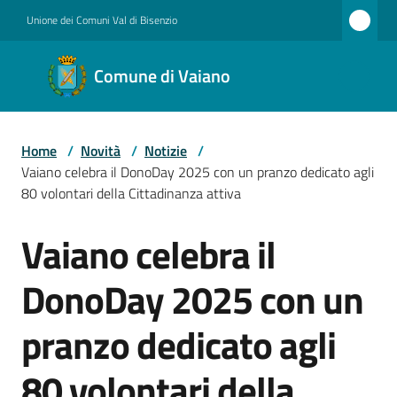
Vai al contenuto
Vai alla navigazione
Vai al footer
Unione dei Comuni Val di Bisenzio
Comune
Comune di Vaiano
di
Vaiano
Home
/
Novità
/
Notizie
/
Vaiano celebra il DonoDay 2025 con un pranzo dedicato agli
Amministrazione
80 volontari della Cittadinanza attiva
Vaiano celebra il
Salta al contenuto
Novità
DonoDay 2025 con un
pranzo dedicato agli
Servizi
80 volontari della