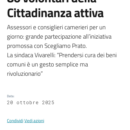
Documenti
Cittadinanza attiva
e
dati
Assessori e consiglieri camerieri per un 
giorno: grande partecipazione all’iniziativa 
promossa con Scegliamo Prato. 

La sindaca Vivarelli: “Prendersi cura dei beni 
Argomenti
comuni è un gesto semplice ma 
rivoluzionario”
Seguici
su
Data
:
20 ottobre 2025
Condividi
Vedi azioni