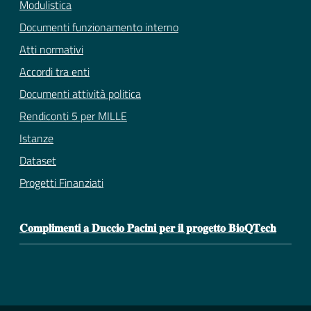
Modulistica
Documenti funzionamento interno
Atti normativi
Accordi tra enti
Documenti attività politica
Rendiconti 5 per MILLE
Istanze
Dataset
Progetti Finanziati
𝐂𝐨𝐦𝐩𝐥𝐢𝐦𝐞𝐧𝐭𝐢 𝐚 𝐃𝐮𝐜𝐜𝐢𝐨 𝐏𝐚𝐜𝐢𝐧𝐢 𝐩𝐞𝐫 𝐢𝐥 𝐩𝐫𝐨𝐠𝐞𝐭𝐭𝐨 𝐁𝐢𝐨𝐐𝐓𝐞𝐜𝐡