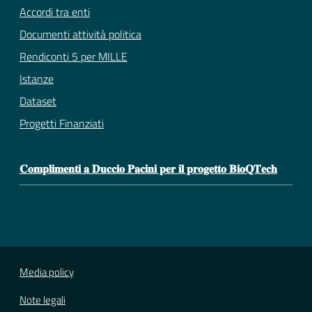
Accordi tra enti
Documenti attività politica
Rendiconti 5 per MILLE
Istanze
Dataset
Progetti Finanziati
𝐂𝐨𝐦𝐩𝐥𝐢𝐦𝐞𝐧𝐭𝐢 𝐚 𝐃𝐮𝐜𝐜𝐢𝐨 𝐏𝐚𝐜𝐢𝐧𝐢 𝐩𝐞𝐫 𝐢𝐥 𝐩𝐫𝐨𝐠𝐞𝐭𝐭𝐨 𝐁𝐢𝐨𝐐𝐓𝐞𝐜𝐡
Media policy
Note legali