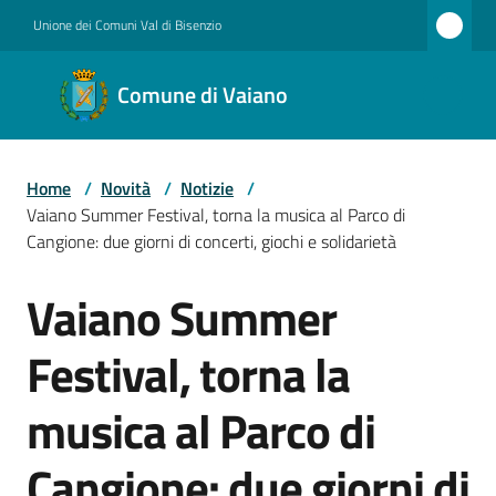
Vai al contenuto
Vai alla navigazione
Vai al footer
Unione dei Comuni Val di Bisenzio
Comune
Comune di Vaiano
di
Vaiano
Home
/
Novità
/
Notizie
/
Vaiano Summer Festival, torna la musica al Parco di
Amministrazione
Cangione: due giorni di concerti, giochi e solidarietà
Vaiano Summer
Salta al contenuto
Novità
Festival, torna la
musica al Parco di
Servizi
Cangione: due giorni di