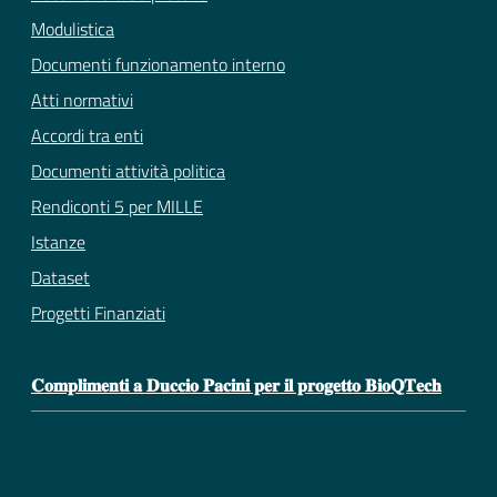
Modulistica
Documenti funzionamento interno
Atti normativi
Accordi tra enti
Documenti attività politica
Rendiconti 5 per MILLE
Istanze
Dataset
Progetti Finanziati
𝐂𝐨𝐦𝐩𝐥𝐢𝐦𝐞𝐧𝐭𝐢 𝐚 𝐃𝐮𝐜𝐜𝐢𝐨 𝐏𝐚𝐜𝐢𝐧𝐢 𝐩𝐞𝐫 𝐢𝐥 𝐩𝐫𝐨𝐠𝐞𝐭𝐭𝐨 𝐁𝐢𝐨𝐐𝐓𝐞𝐜𝐡