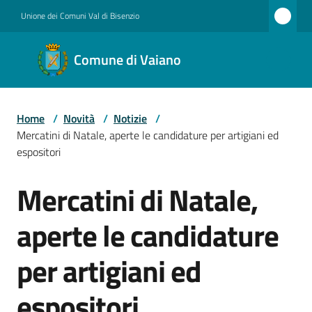
Vai al contenuto
Vai alla navigazione
Vai al footer
Unione dei Comuni Val di Bisenzio
Comune
Comune di Vaiano
di
Vaiano
Home
/
Novità
/
Notizie
/
Mercatini di Natale, aperte le candidature per artigiani ed
Amministrazione
espositori
Mercatini di Natale,
Salta al contenuto
Novità
aperte le candidature
per artigiani ed
Servizi
espositori