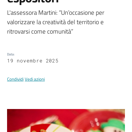
Documenti
e
L'assessora Martini: “Un’occasione per 
dati
valorizzare la creatività del territorio e 
ritrovarsi come comunità”
Data
:
19 novembre 2025
Argomenti
Condividi
Vedi azioni
Seguici
su