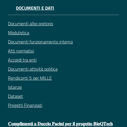
DOCUMENTI E DATI
Documenti albo pretorio
Modulistica
Documenti funzionamento interno
Atti normativi
Accordi tra enti
Documenti attività politica
Rendiconti 5 per MILLE
Istanze
Dataset
Progetti Finanziati
𝐂𝐨𝐦𝐩𝐥𝐢𝐦𝐞𝐧𝐭𝐢 𝐚 𝐃𝐮𝐜𝐜𝐢𝐨 𝐏𝐚𝐜𝐢𝐧𝐢 𝐩𝐞𝐫 𝐢𝐥 𝐩𝐫𝐨𝐠𝐞𝐭𝐭𝐨 𝐁𝐢𝐨𝐐𝐓𝐞𝐜𝐡