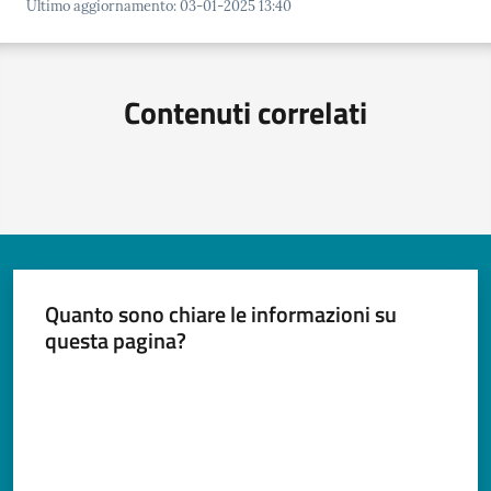
Documenti
Ultimo aggiornamento
:
03-01-2025 13:40
e
dati
Contenuti correlati
Argomenti
Quanto sono chiare le informazioni su
Seguici
questa pagina?
su
Valuta da 1 a 5 stelle