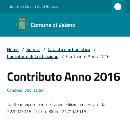
Vai al contenuto
Vai alla navigazione
Vai al footer
Unione dei Comuni Val di Bisenzio
Comune
Comune di Vaiano
di
Vaiano
Home
/
Servizi
/
Catasto e urbanistica
/
Contributo di Costruzione
/
Contributo Anno 2016
Amministrazione
Contributo Anno 2016
Novità
Condividi
Vedi azioni
Tariffe in vigore per le istanze edilizie presentate dal
Servizi
22/09/2016 - DCC n.38 del 21/09/2016