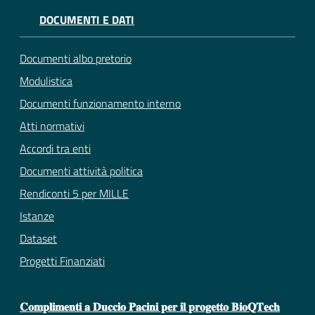
DOCUMENTI E DATI
Documenti albo pretorio
Modulistica
Documenti funzionamento interno
Atti normativi
Accordi tra enti
Documenti attività politica
Rendiconti 5 per MILLE
Istanze
Dataset
Progetti Finanziati
𝐂𝐨𝐦𝐩𝐥𝐢𝐦𝐞𝐧𝐭𝐢 𝐚 𝐃𝐮𝐜𝐜𝐢𝐨 𝐏𝐚𝐜𝐢𝐧𝐢 𝐩𝐞𝐫 𝐢𝐥 𝐩𝐫𝐨𝐠𝐞𝐭𝐭𝐨 𝐁𝐢𝐨𝐐𝐓𝐞𝐜𝐡