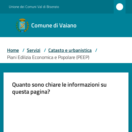
Vai al contenuto
Vai alla navigazione
Vai al footer
Unione dei Comuni Val di Bisenzio
Comune
Comune di Vaiano
di
Vaiano
Home
/
Servizi
/
Catasto e urbanistica
/
Piani Edilizia Economica e Popolare (PEEP)
Amministrazione
Quanto sono chiare le informazioni su
Novità
questa pagina?
Valuta da 1 a 5 stelle
Servizi