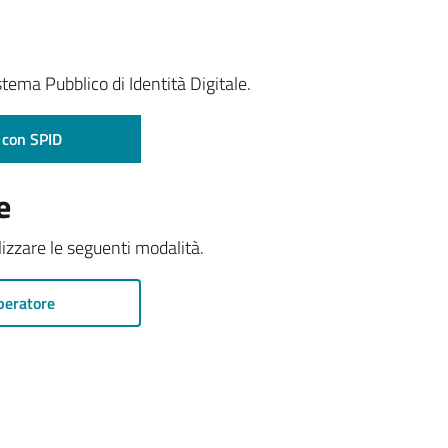
stema Pubblico di Identità Digitale.
 con SPID
e
ilizzare le seguenti modalità.
peratore