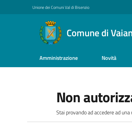
Vai al contenuto
Vai alla navigazione
Vai al footer
Unione dei Comuni Val di Bisenzio
Comune di Vaia
Amministrazione
Novità
Non autorizz
Stai provando ad accedere ad una ri