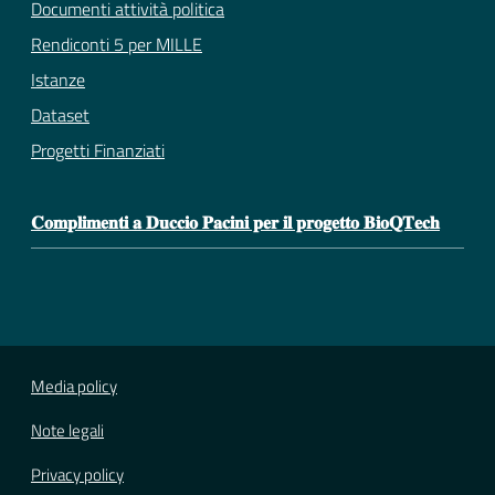
Documenti attività politica
Rendiconti 5 per MILLE
Istanze
Dataset
Progetti Finanziati
𝐂𝐨𝐦𝐩𝐥𝐢𝐦𝐞𝐧𝐭𝐢 𝐚 𝐃𝐮𝐜𝐜𝐢𝐨 𝐏𝐚𝐜𝐢𝐧𝐢 𝐩𝐞𝐫 𝐢𝐥 𝐩𝐫𝐨𝐠𝐞𝐭𝐭𝐨 𝐁𝐢𝐨𝐐𝐓𝐞𝐜𝐡
Media policy
Note legali
Privacy policy