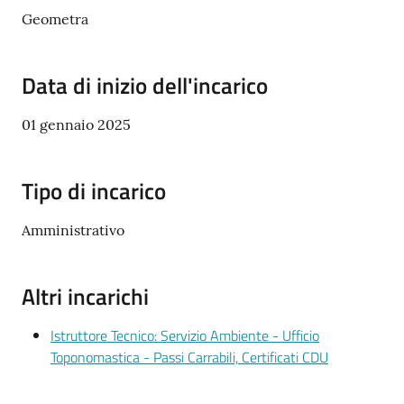
Documenti
Geometra
e
dati
Data di inizio dell'incarico
01 gennaio 2025
Tipo di incarico
Argomenti
Amministrativo
Seguici
su
Altri incarichi
Istruttore Tecnico: Servizio Ambiente - Ufficio
Toponomastica - Passi Carrabili, Certificati CDU