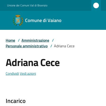
Vai al contenuto
Vai alla navigazione
Vai al footer
Unione dei Comuni Val di Bisenzio
Comune
Comune di Vaiano
di
Vaiano
Home
/
Amministrazione
/
Personale amministrativo
/
Adriana Cece
Amministrazione
Adriana Cece
Salta al contenuto
Novità
Condividi
Vedi azioni
Servizi
Incarico