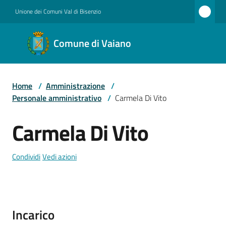
Vai al contenuto
Vai alla navigazione
Vai al footer
Unione dei Comuni Val di Bisenzio
Comune
Comune di Vaiano
di
Vaiano
Home
/
Amministrazione
/
Personale amministrativo
/
Carmela Di Vito
Amministrazione
Carmela Di Vito
Salta al contenuto
Novità
Condividi
Vedi azioni
Servizi
Incarico