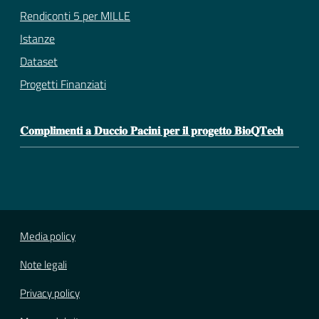
Rendiconti 5 per MILLE
Istanze
Dataset
Progetti Finanziati
𝐂𝐨𝐦𝐩𝐥𝐢𝐦𝐞𝐧𝐭𝐢 𝐚 𝐃𝐮𝐜𝐜𝐢𝐨 𝐏𝐚𝐜𝐢𝐧𝐢 𝐩𝐞𝐫 𝐢𝐥 𝐩𝐫𝐨𝐠𝐞𝐭𝐭𝐨 𝐁𝐢𝐨𝐐𝐓𝐞𝐜𝐡
Media policy
Note legali
Privacy policy