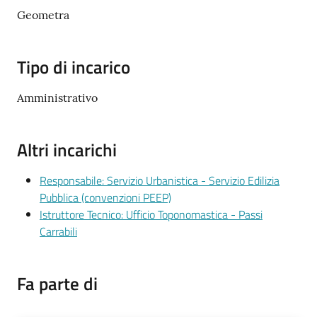
Documenti
Geometra
e
dati
Tipo di incarico
Amministrativo
Altri incarichi
Argomenti
Responsabile: Servizio Urbanistica - Servizio Edilizia
Pubblica (convenzioni PEEP)
Seguici
Istruttore Tecnico: Ufficio Toponomastica - Passi
su
Carrabili
Fa parte di