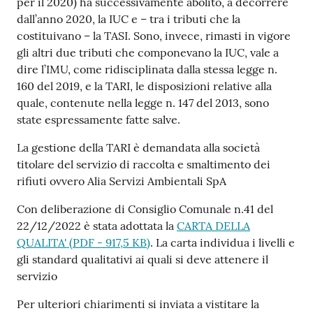
per il 2020) ha successivamente abolito, a decorrere
dall’anno 2020, la IUC e – tra i tributi che la
costituivano – la TASI. Sono, invece, rimasti in vigore
gli altri due tributi che componevano la IUC, vale a
dire l’IMU, come ridisciplinata dalla stessa legge n.
160 del 2019, e la TARI, le disposizioni relative alla
quale, contenute nella legge n. 147 del 2013, sono
state espressamente fatte salve.
La gestione della TARI è demandata alla società
titolare del servizio di raccolta e smaltimento dei
rifiuti ovvero Alia Servizi Ambientali SpA
Con deliberazione di Consiglio Comunale n.41 del
22/12/2022 è stata adottata la
CARTA DELLA
QUALITA'
(
PDF
-
917,5 KB
)
. La carta individua i livelli e
gli standard qualitativi ai quali si deve attenere il
servizio
Per ulteriori chiarimenti si inviata a vistitare la