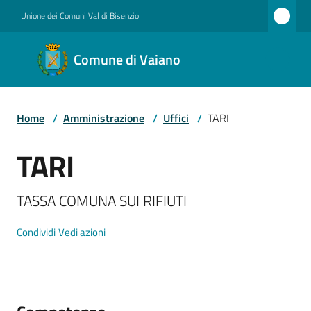
Vai al contenuto
Vai alla navigazione
Vai al footer
Unione dei Comuni Val di Bisenzio
Comune
Comune di Vaiano
di
Vaiano
Home
/
Amministrazione
/
Uffici
/
TARI
Amministrazione
TARI
Salta al contenuto
TASSA COMUNA SUI RIFIUTI
Novità
Condividi
Vedi azioni
Servizi