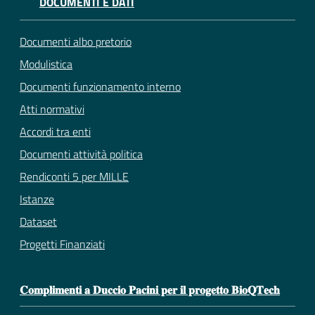
DOCUMENTI E DATI
Documenti albo pretorio
Modulistica
Documenti funzionamento interno
Atti normativi
Accordi tra enti
Documenti attività politica
Rendiconti 5 per MILLE
Istanze
Dataset
Progetti Finanziati
𝐂𝐨𝐦𝐩𝐥𝐢𝐦𝐞𝐧𝐭𝐢 𝐚 𝐃𝐮𝐜𝐜𝐢𝐨 𝐏𝐚𝐜𝐢𝐧𝐢 𝐩𝐞𝐫 𝐢𝐥 𝐩𝐫𝐨𝐠𝐞𝐭𝐭𝐨 𝐁𝐢𝐨𝐐𝐓𝐞𝐜𝐡