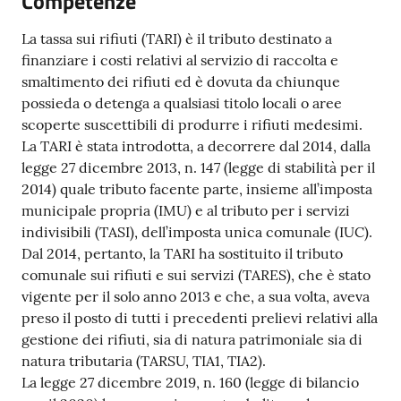
Competenze
Documenti
e
La tassa sui rifiuti (TARI) è il tributo destinato a
dati
finanziare i costi relativi al servizio di raccolta e
smaltimento dei rifiuti ed è dovuta da chiunque
possieda o detenga a qualsiasi titolo locali o aree
scoperte suscettibili di produrre i rifiuti medesimi.
La TARI è stata introdotta, a decorrere dal 2014, dalla
legge 27 dicembre 2013, n. 147 (legge di stabilità per il
Argomenti
2014) quale tributo facente parte, insieme all’imposta
municipale propria (IMU) e al tributo per i servizi
indivisibili (TASI), dell’imposta unica comunale (IUC).
Dal 2014, pertanto, la TARI ha sostituito il tributo
Seguici
comunale sui rifiuti e sui servizi (TARES), che è stato
su
vigente per il solo anno 2013 e che, a sua volta, aveva
preso il posto di tutti i precedenti prelievi relativi alla
gestione dei rifiuti, sia di natura patrimoniale sia di
natura tributaria (TARSU, TIA1, TIA2).
La legge 27 dicembre 2019, n. 160 (legge di bilancio