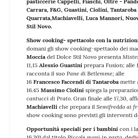
pasticcerie Cappelli, Fiaschi, Oltre - Pan
Carrara, F&G, Guastini, Ciolini, Tantaroba
Quarrata,Machiavelli, Luca Mannori, Nuo
Stil Novo.
Show cooking- spettacolo con la nutrizion
domani gli show cooking-spettaolo dei maes
Mister
Moccia
del Dolce Stil Novo presenta
11,15
Alessio Guastini
prepara Fusion; alle 
Pane di Betlemme
racconta il suo
; alle
16
Francesco Faccendi di Tantaroba
mette 
16.45
Massimo Ciolini
spiega la preparazio
cantucci di Prato
. Gran finale alle 17,30, af
Semifreddo ai fr
Machiavelli
che prepara il
show cooking sono previsti gli interventi d
Opportunità speciali per i bambini
con i l
Piccole mani in pasta,
16.30) dal titolo
dedic