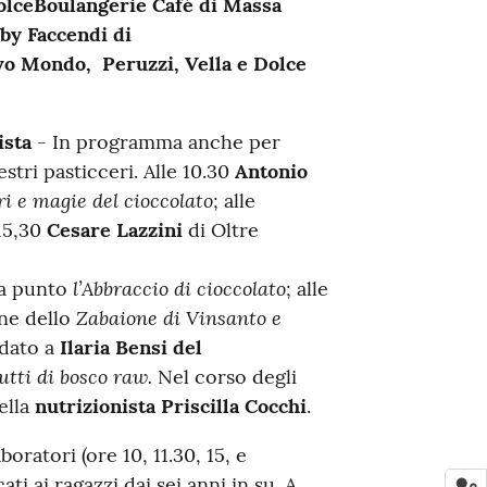
dolceBoulangerie Café di Massa
by Faccendi di
vo Mondo, Peruzzi, Vella e Dolce
ista
- In programma anche per
tri pasticceri. Alle 10.30
Antonio
i e magie del cioccolato
; alle
15,30
Cesare Lazzini
di Oltre
l’Abbraccio di cioccolato
a punto
; alle
Zabaione di Vinsanto e
ne dello
fidato a
Ilaria Bensi del
utti di bosco raw.
Nel corso degli
ella
nutrizionista Priscilla Cocchi
.
aboratori (ore 10, 11.30, 15, e
ati ai ragazzi dai sei anni in su. A