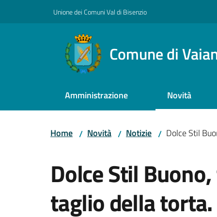
Vai al contenuto
Vai alla navigazione
Vai al footer
Unione dei Comuni Val di Bisenzio
Comune di Vaia
Amministrazione
Novità
Home
Novità
Notizie
Dolce Stil Buo
/
/
/
Salta al contenuto
Dolce Stil Buono, f
taglio della torta