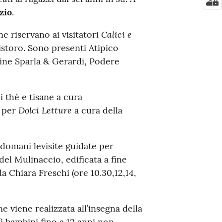
zio
.
Calici e
e riservano ai visitatori
storo. Sono presenti Atipico
tine Sparla & Gerardi, Podere
 thè e tisane a cura
Dolci Letture
o per
a cura della
omani levisite guidate per
 del Mulinaccio, edificata a fine
 Chiara Freschi (ore 10.30,12,14,
e viene realizzata all’insegna della
(i bambini fino a 12 anni non