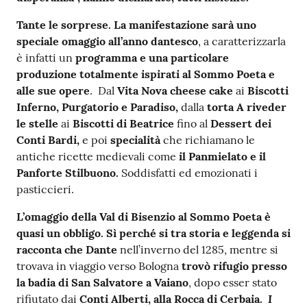
Tante le sorprese. La manifestazione sarà uno
speciale omaggio all’anno dantesco
, a caratterizzarla
è infatti un
programma e una particolare
produzione totalmente ispirati al Sommo Poeta e
alle sue opere
. Dal
Vita Nova cheese cake
ai
Biscotti
Inferno, Purgatorio e Paradiso,
dalla
torta A riveder
le stelle
ai
Biscotti di Beatrice
fino al
Dessert dei
Conti Bardi,
e poi
specialità
che richiamano le
antiche ricette medievali come
il Panmielato e il
Panforte Stilbuono.
Soddisfatti ed emozionati i
pasticcieri.
L’omaggio della Val di Bisenzio al Sommo Poeta è
quasi un obbligo. Sì perché si tra storia e leggenda si
racconta che Dante
nell’inverno del 1285, mentre si
trovava in viaggio verso Bologna
trovò rifugio presso
la badia di San Salvatore a Vaiano
, dopo esser stato
I
rifiutato dai
Conti Alberti, alla Rocca di Cerbaia.