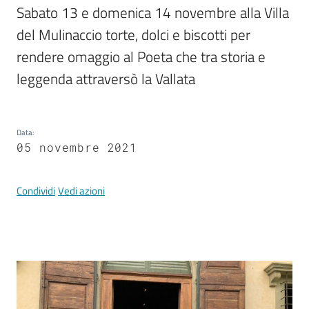
Documenti
Sabato 13 e domenica 14 novembre alla Villa 
e
del Mulinaccio torte, dolci e biscotti per 
dati
rendere omaggio al Poeta che tra storia e 
leggenda attraversò la Vallata
Data
:
Argomenti
05 novembre 2021
Condividi
Vedi azioni
Seguici
su