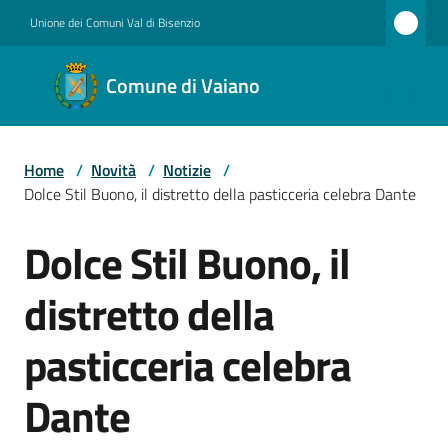
Vai al contenuto
Vai alla navigazione
Vai al footer
Unione dei Comuni Val di Bisenzio
Comune
Comune di Vaiano
di
Vaiano
Home
/
Novità
/
Notizie
/
Dolce Stil Buono, il distretto della pasticceria celebra Dante
Amministrazione
Dolce Stil Buono, il
Salta al contenuto
distretto della
Novità
pasticceria celebra
Servizi
Dante