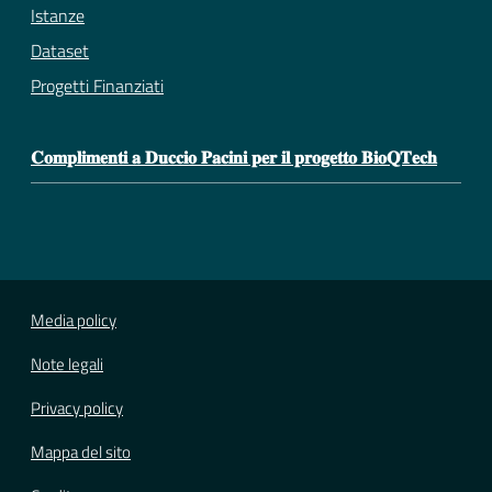
Istanze
Dataset
Progetti Finanziati
𝐂𝐨𝐦𝐩𝐥𝐢𝐦𝐞𝐧𝐭𝐢 𝐚 𝐃𝐮𝐜𝐜𝐢𝐨 𝐏𝐚𝐜𝐢𝐧𝐢 𝐩𝐞𝐫 𝐢𝐥 𝐩𝐫𝐨𝐠𝐞𝐭𝐭𝐨 𝐁𝐢𝐨𝐐𝐓𝐞𝐜𝐡
Media policy
Note legali
Privacy policy
Mappa del sito