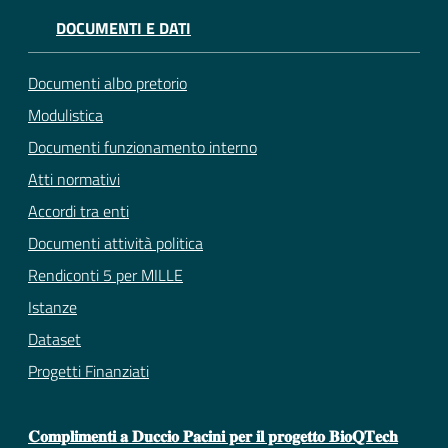
DOCUMENTI E DATI
Documenti albo pretorio
Modulistica
Documenti funzionamento interno
Atti normativi
Accordi tra enti
Documenti attività politica
Rendiconti 5 per MILLE
Istanze
Dataset
Progetti Finanziati
𝐂𝐨𝐦𝐩𝐥𝐢𝐦𝐞𝐧𝐭𝐢 𝐚 𝐃𝐮𝐜𝐜𝐢𝐨 𝐏𝐚𝐜𝐢𝐧𝐢 𝐩𝐞𝐫 𝐢𝐥 𝐩𝐫𝐨𝐠𝐞𝐭𝐭𝐨 𝐁𝐢𝐨𝐐𝐓𝐞𝐜𝐡