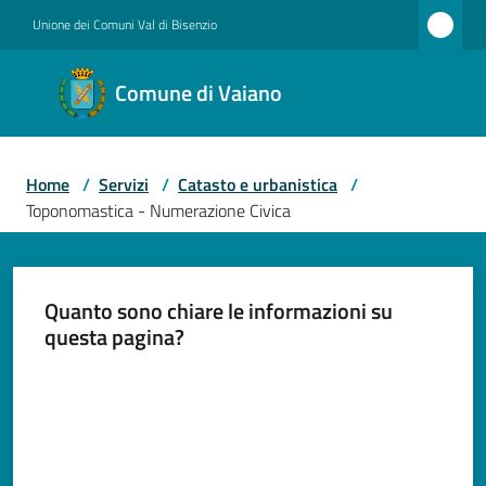
Vai al contenuto
Vai alla navigazione
Vai al footer
Unione dei Comuni Val di Bisenzio
Comune
Comune di Vaiano
di
Vaiano
Home
/
Servizi
/
Catasto e urbanistica
/
Toponomastica - Numerazione Civica
Amministrazione
Quanto sono chiare le informazioni su
Novità
questa pagina?
Valuta da 1 a 5 stelle
Servizi